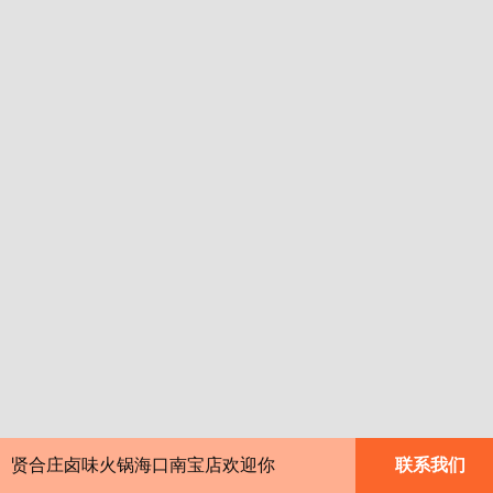
贤合庄卤味火锅海口南宝店欢迎你