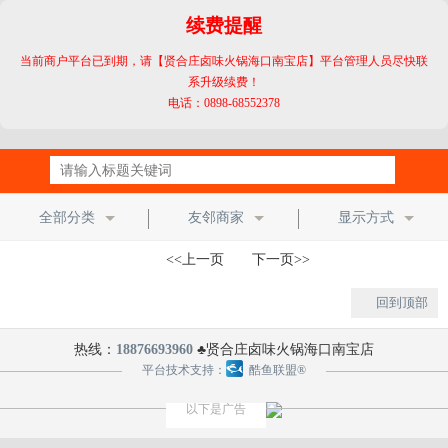
续费提醒
当前商户平台已到期，请【贤合庄卤味火锅海口南宝店】平台管理人员尽快联
系升级续费！
电话：0898-68552378
全部分类
友邻商家
显示方式
<<上一页 下一页>>
回到顶部
热线：
18876693960
♣贤合庄卤味火锅海口南宝店
平台技术支持：
酷鱼联盟®
以下是广告