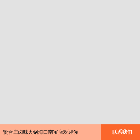
贤合庄卤味火锅海口南宝店欢迎你