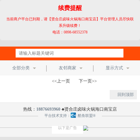
续费提醒
当前商户平台已到期，请【贤合庄卤味火锅海口南宝店】平台管理人员尽快联
系升级续费！
电话：0898-68552378
全部分类
友邻商家
显示方式
<<上一页 下一页>>
回到顶部
热线：
18876693960
♣贤合庄卤味火锅海口南宝店
平台技术支持：
酷鱼联盟®
以下是广告